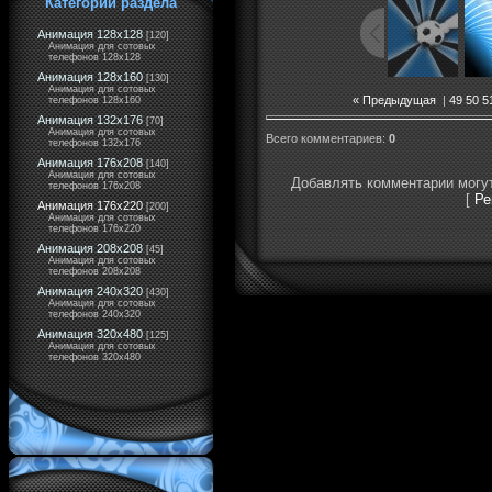
Категории раздела
Анимация 128x128
[120]
Анимация для сотовых
телефонов 128x128
Анимация 128x160
[130]
Анимация для сотовых
« Предыдущая
|
49
50
5
телефонов 128x160
Анимация 132x176
[70]
Анимация для сотовых
Всего комментариев
:
0
телефонов 132x176
Анимация 176x208
[140]
Анимация для сотовых
Добавлять комментарии могут
телефонов 176x208
[
Ре
Анимация 176x220
[200]
Анимация для сотовых
телефонов 176x220
Анимация 208x208
[45]
Анимация для сотовых
телефонов 208x208
Анимация 240x320
[430]
Анимация для сотовых
телефонов 240x320
Анимация 320x480
[125]
Анимация для сотовых
телефонов 320x480