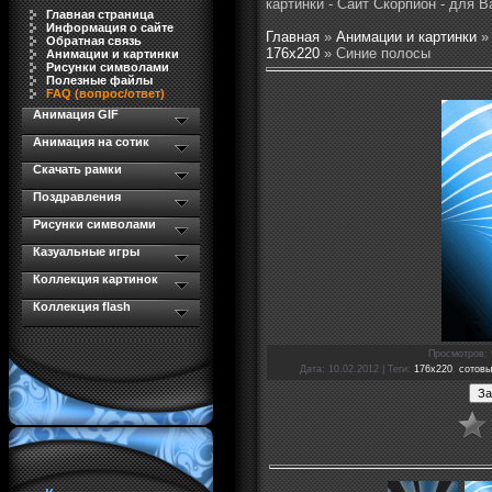
картинки - Сайт Скорпион - для В
Главная страница
Информация о сайте
Главная
»
Анимации и картинки
Обратная связь
176x220
» Синие полосы
Анимации и картинки
Рисунки символами
Полезные файлы
FAQ (вопрос/ответ)
Анимация GIF
Анимация на сотик
Скачать рамки
Поздравления
Рисунки символами
Казуальные игры
Коллекция картинок
Коллекция flash
Просмотров
:
Дата
: 10.02.2012 |
Теги
:
176x220
,
сотовы