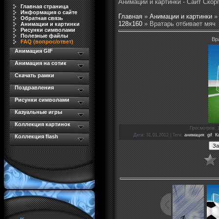
Анимации и картинки - Сайт Скор
Главная страница
Информация о сайте
Главная
»
Анимации и картинки
Обратная связь
128x160
» Вратарь отбивает мяч
Анимации и картинки
Рисунки символами
Полезные файлы
Вр
FAQ (вопрос/ответ)
Анимация GIF
Анимация на сотик
Скачать рамки
Поздравления
Рисунки символами
Казуальные игры
Коллекция картинок
Просмотров
: 
Дата
: 31.01.2012 |
Теги
:
анимация
,
gif
,
К
Коллекция flash