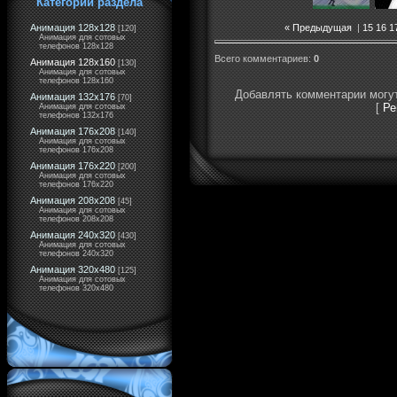
Категории раздела
« Предыдущая
|
15
16
1
Анимация 128x128
[120]
Анимация для сотовых
телефонов 128x128
Всего комментариев
:
0
Анимация 128x160
[130]
Анимация для сотовых
телефонов 128x160
Добавлять комментарии могут
Анимация 132x176
[70]
[
Ре
Анимация для сотовых
телефонов 132x176
Анимация 176x208
[140]
Анимация для сотовых
телефонов 176x208
Анимация 176x220
[200]
Анимация для сотовых
телефонов 176x220
Анимация 208x208
[45]
Анимация для сотовых
телефонов 208x208
Анимация 240x320
[430]
Анимация для сотовых
телефонов 240x320
Анимация 320x480
[125]
Анимация для сотовых
телефонов 320x480