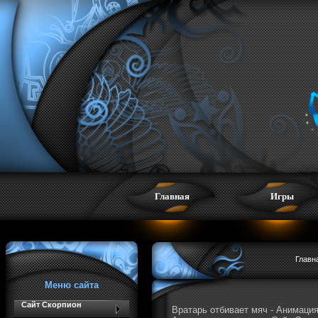
Главная
Игры
Главн
Меню сайта
Сайт Скорпион
Вратарь отбивает мяч - Анимация